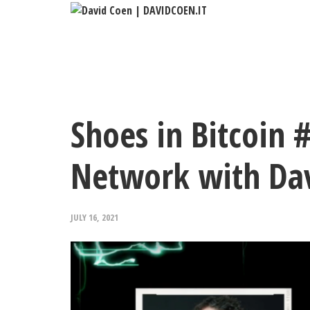
What I do
Co
Shoes in Bitcoin 
Network with Da
JULY 16, 2021