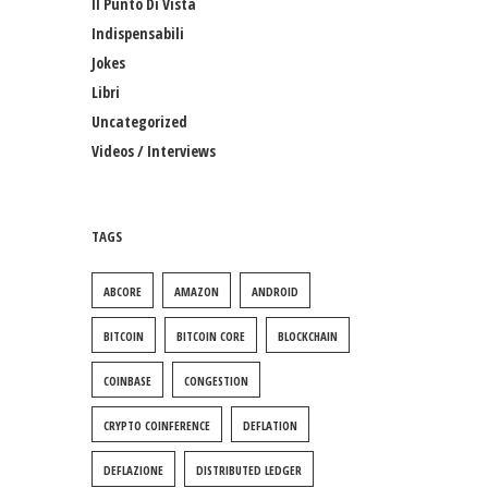
Il Punto Di Vista
Indispensabili
Jokes
Libri
Uncategorized
Videos / Interviews
TAGS
ABCORE
AMAZON
ANDROID
BITCOIN
BITCOIN CORE
BLOCKCHAIN
COINBASE
CONGESTION
CRYPTO COINFERENCE
DEFLATION
DEFLAZIONE
DISTRIBUTED LEDGER