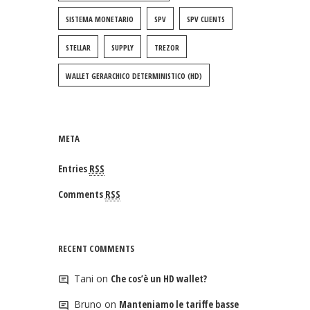
SISTEMA MONETARIO
SPV
SPV CLIENTS
STELLAR
SUPPLY
TREZOR
WALLET GERARCHICO DETERMINISTICO (HD)
META
Entries
RSS
Comments
RSS
RECENT COMMENTS
Tani
on
Che cos’è un HD wallet?
Bruno
on
Manteniamo le tariffe basse