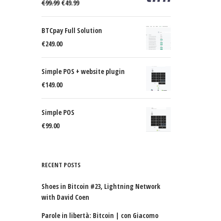
Original
Current
€
99.99
€
49.99
price
price
was:
is:
BTCpay Full Solution
€99.99.
€49.99.
€
249.00
Simple POS + website plugin
€
149.00
Simple POS
€
99.00
RECENT POSTS
Shoes in Bitcoin #23, Lightning Network
with David Coen
Parole in libertà: Bitcoin | con Giacomo