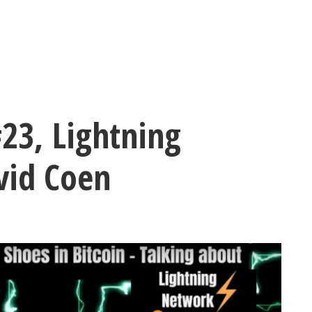
ntact & Cal
Swap
Bitcoin (BP)
Lightning (LNP)
BT
#23, Lightning
vid Coen