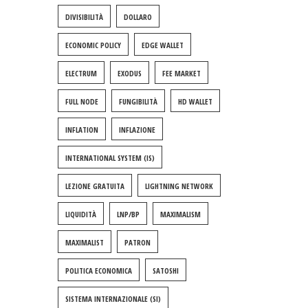
DIVISIBILITÀ
DOLLARO
ECONOMIC POLICY
EDGE WALLET
ELECTRUM
EXODUS
FEE MARKET
FULL NODE
FUNGIBILITÀ
HD WALLET
INFLATION
INFLAZIONE
INTERNATIONAL SYSTEM (IS)
LEZIONE GRATUITA
LIGHTNING NETWORK
LIQUIDITÀ
LNP/BP
MAXIMALISM
MAXIMALIST
PATRON
POLITICA ECONOMICA
SATOSHI
SISTEMA INTERNAZIONALE (SI)