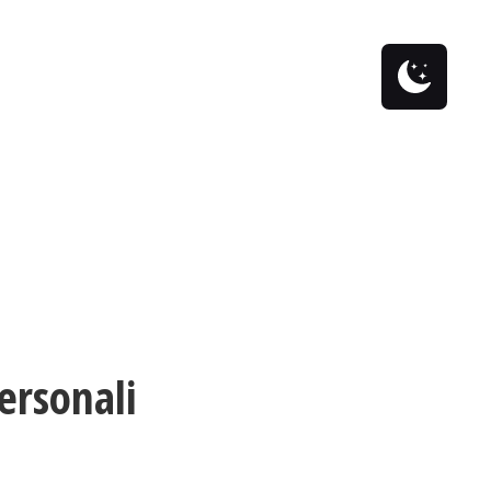
Cpay
News
Books
Shop
0
ersonali