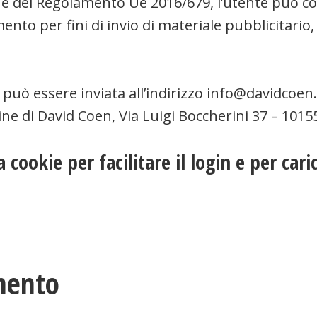
003 e del Regolamento Ue 2016/679, l’utente può co
mento per fini di invio di materiale pubblicitari
uò essere inviata all’indirizzo info@davidcoen
e di David Coen, Via Luigi Boccherini 37 – 10155
a cookie per facilitare il login e per car
amento